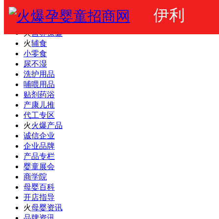
伊利
火爆婴童网
婴幼儿奶粉
火
营养保健
火
辅食
小零食
尿不湿
洗护用品
哺喂用品
贴剂药浴
产康儿推
代工专区
火
火爆产品
诚信企业
企业品牌
产品专栏
婴童展会
商学院
母婴百科
开店指导
火
母婴资讯
品牌资讯